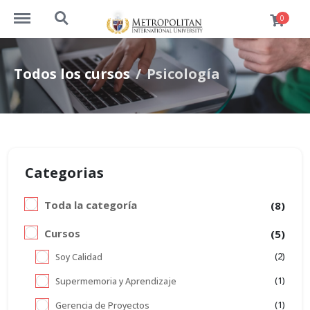
https://www.cursos.metrouni.us/menu
https://www.cursos.metrouni.us/search
0
Todos los cursos
Psicología
Categorias
Toda la categoría
(8)
Cursos
(5)
(2)
Soy Calidad
(1)
Supermemoria y Aprendizaje
(1)
Gerencia de Proyectos